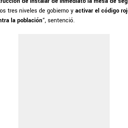
trucción de instalar de inmediato la mesa de se
os tres niveles de gobierno y
activar el código roj
ntra la población
“, sentenció.