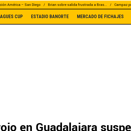
ción América – San Diego
Brian sobre salida frustrada a Bras...
Campaz pr
EAGUES CUP
ESTADIO BANORTE
MERCADO DE FICHAJES
rojo en Guadalajara susp