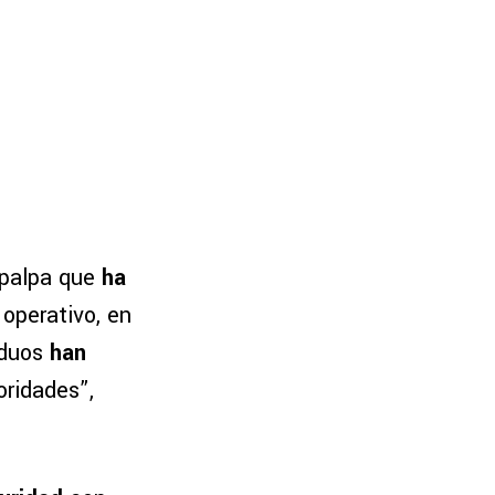
apalpa que
ha
operativo, en
iduos
han
oridades”,