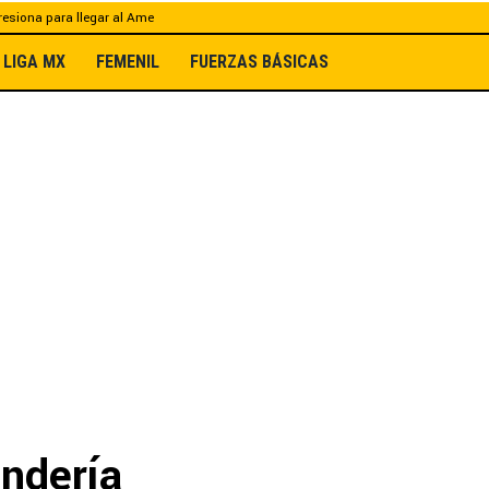
esiona para llegar al Ame
LIGA MX
FEMENIL
FUERZAS BÁSICAS
endería