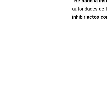
“
He dado la ins
autoridades de l
inhibir actos co