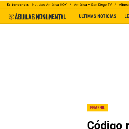
Es tendencia:
Noticias América HOY
América – San Diego TV
Alinea
ULTIMAS NOTICIAS
L
FEMENIL
Código 