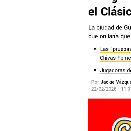
el Clási
La ciudad de Gu
que orillaría qu
Las “pruebas
Chivas Feme
Jugadoras de
Por
Jackie Vázqu
22/02/2026 - 11: