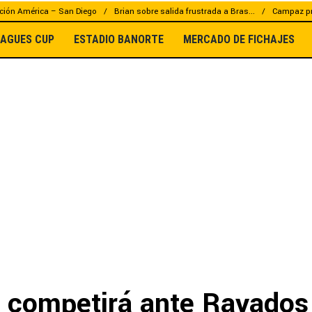
ción América – San Diego
Brian sobre salida frustrada a Bras...
Campaz pr
EAGUES CUP
ESTADIO BANORTE
MERCADO DE FICHAJES
 competirá ante Rayados