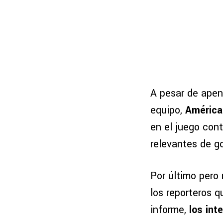
A pesar de apena
equipo,
América
en el juego con
relevantes de go
Por último pero
los reporteros q
informe,
los int