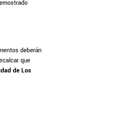
demostrado
ementos deberán
recalcar que
udad de Los