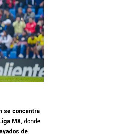
n se concentra
 Liga MX
, donde
ayados de