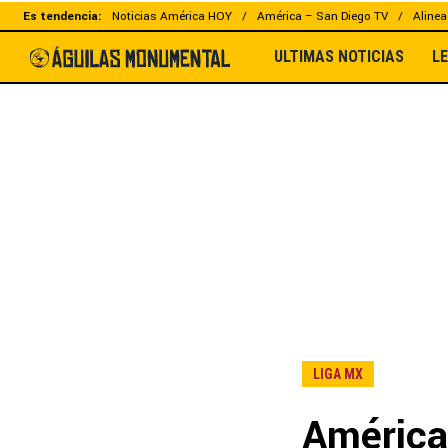
Es tendencia:
Noticias América HOY
América – San Diego TV
Alinea
ULTIMAS NOTICIAS
L
LIGA MX
América