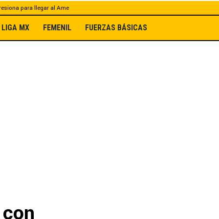
esiona para llegar al Ame
LIGA MX
FEMENIL
FUERZAS BÁSICAS
 con