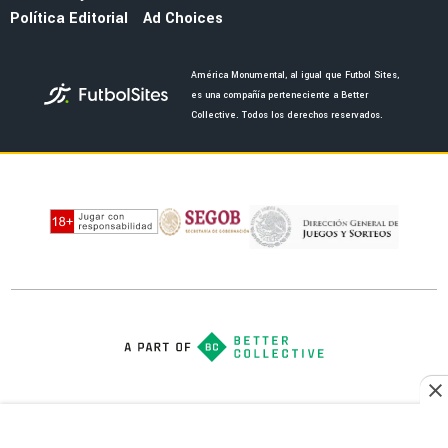
LEAGUES CUP 2026
Guillermo Almada destaca la evolución de
América tras la victoria ante San Diego FC