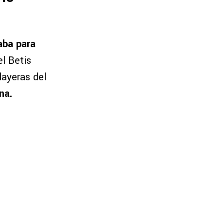
aba para
l Betis
layeras del
na.