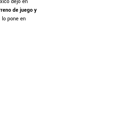
ico dejó en
erreno de juego y
a lo pone en