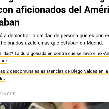
con aficionados del Amér
raban
ió a demostrar la calidad de persona que es con 
aficionados azulcremas que estaban en Madrid.
alidad? La dura goleada en contra que se llevó el ex-A
ipre
las 2 descomunales asistencias de Diego Valdés en la 
Jrs
43hs CST