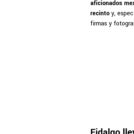
aficionados mex
recinto
y, espec
firmas y fotogra
Fidalgo ll