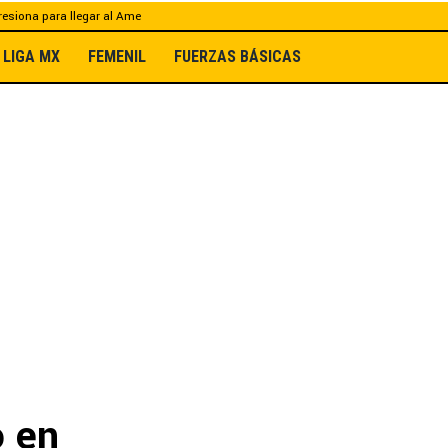
esiona para llegar al Ame
LIGA MX
FEMENIL
FUERZAS BÁSICAS
o en