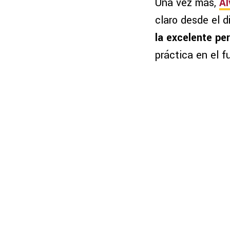
Una vez más,
Ál
claro desde el d
la excelente pe
práctica en el f