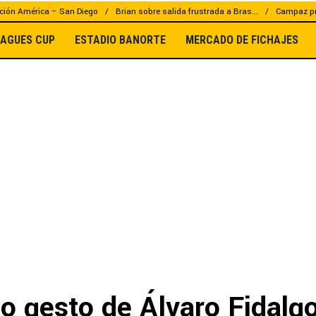
ción América – San Diego
Brian sobre salida frustrada a Bras...
Campaz pr
EAGUES CUP
ESTADIO BANORTE
MERCADO DE FICHAJES
so gesto de Álvaro Fidalg