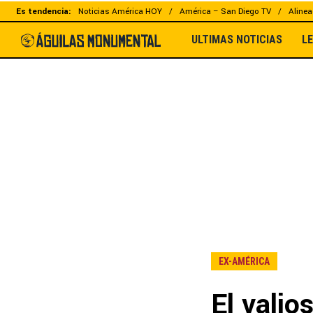
Es tendencia:
Noticias América HOY
América – San Diego TV
Alinea
ULTIMAS NOTICIAS
L
EX-AMÉRICA
El valio