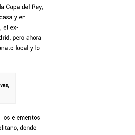
la Copa del Rey,
 casa y en
 el ex-
drid
, pero ahora
nato local y lo
ivas,
e los elementos
olitano, donde