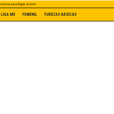
esiona para llegar al Ame
LIGA MX
FEMENIL
FUERZAS BÁSICAS