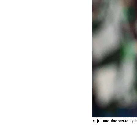
© julianquinones33
Qui