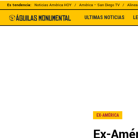
Es tendencia:
Noticias América HOY
América – San Diego TV
Alinea
ULTIMAS NOTICIAS
L
EX-AMÉRICA
Ex-Amér