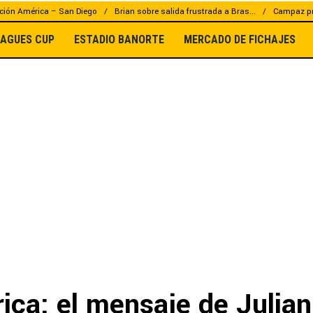
ción América – San Diego
Brian sobre salida frustrada a Bras...
Campaz pr
EAGUES CUP
ESTADIO BANORTE
MERCADO DE FICHAJES
ica: el mensaje de Julian