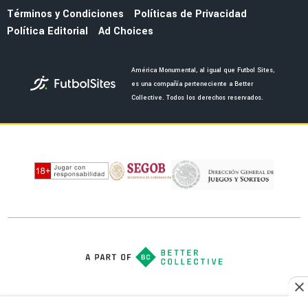
FC
MERCADO
La salida de Brian del América abriría a dos
bombazos que pidió Guillermo Almada