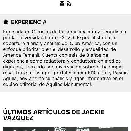
FUERZAS BÁSICAS
EXPERIENCIA
Egresada en Ciencias de la Comunicación y Periodismo
por la Universidad Latina (2021). Especialista en la
QUIENES SOMOS
|
STAFF
|
CONTACTO
|
cobertura diaria y análisis del Club América, con un
enfoque prioritario en el desarrollo y actualidad de
ESCRIBE EN ÁGUILAS MONUMENTAL
América Femenil. Cuenta con más de 3 años de
experiencia como redactora y conductora en medios
América Monumental es una sección especial del
digitales, liderando la conversación sobre el balompié
portal Bolavip.com con información destinada a los
rosa. Tras su paso por portales como El10.com y Pasión
fans del Club América.
Águila, hoy aporta su análisis y rigor informativo en el
Esta sección no tiene relación alguna con el club.
equipo editorial de Águilas Monumental.
Para visitar el sitio oficial
haz click aquí
Términos y Condiciones
Políticas de Privacidad
ÚLTIMOS ARTÍCULOS DE JACKIE
Política Editorial
Ad Choices
VÁZQUEZ
América Monumental, al igual que Futbol Sites,