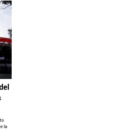
del
s
lto
e la