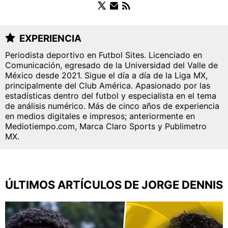
FUERZAS BÁSICAS
EXPERIENCIA
Periodista deportivo en Futbol Sites. Licenciado en
Comunicación, egresado de la Universidad del Valle de
QUIENES SOMOS
|
STAFF
|
CONTACTO
|
México desde 2021. Sigue el día a día de la Liga MX,
principalmente del Club América. Apasionado por las
ESCRIBE EN ÁGUILAS MONUMENTAL
estadísticas dentro del futbol y especialista en el tema
de análisis numérico. Más de cinco años de experiencia
América Monumental es una sección especial del
en medios digitales e impresos; anteriormente en
portal Bolavip.com con información destinada a los
Mediotiempo.com, Marca Claro Sports y Publimetro
fans del Club América.
MX.
Esta sección no tiene relación alguna con el club.
Para visitar el sitio oficial
haz click aquí
ÚLTIMOS ARTÍCULOS DE JORGE DENNIS
Términos y Condiciones
Políticas de Privacidad
Política Editorial
Ad Choices
América Monumental, al igual que Futbol Sites,