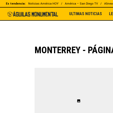
Es tendencia:
Noticias América HOY
América – San Diego TV
Alinea
ULTIMAS NOTICIAS
L
MONTERREY - PÁGIN