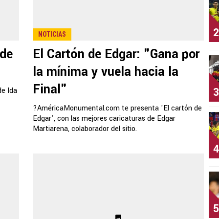
2
NOTICIAS
 de
El Cartón de Edgar: "Gana por
la mínima y vuela hacia la
Final"
3
de Ida
?AméricaMonumental.com te presenta 'El cartón de
Edgar', con las mejores caricaturas de Edgar
Martiarena, colaborador del sitio.
4
5