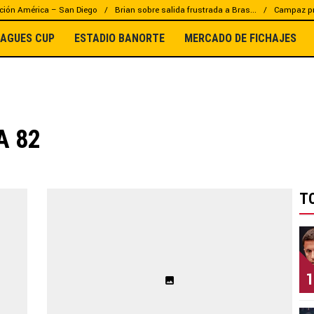
ción América – San Diego
Brian sobre salida frustrada a Bras...
Campaz pr
EAGUES CUP
ESTADIO BANORTE
MERCADO DE FICHAJES
A 82
T
1