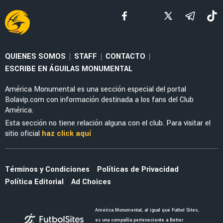
LEAGUES CUP 2026
La arenga de Guillermo Almada que motivó al
América: "Peleamos juntos"