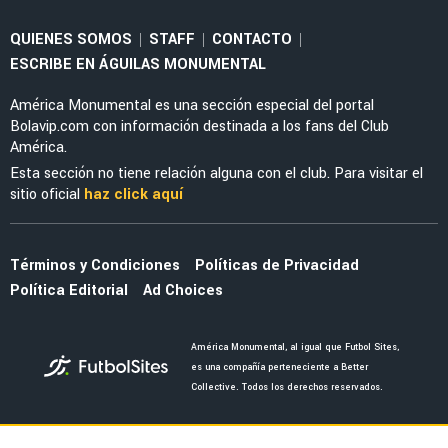
LEAGUES CUP 2026
Óscar Perea y Edwin Cerillo, fuera del debut
de América en Leagues Cup