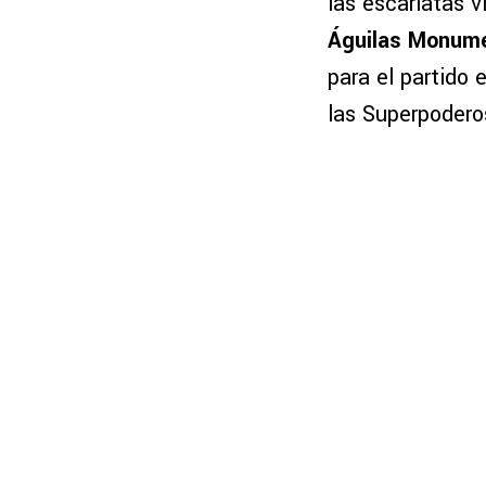
las escarlatas v
Águilas Monume
para el partido
las Superpodero