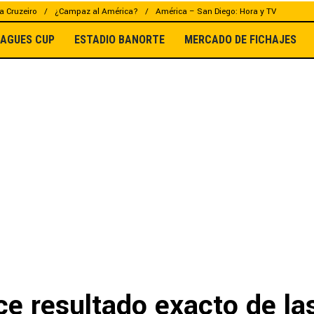
a Cruzeiro
¿Campaz al América?
América – San Diego: Hora y TV
EAGUES CUP
ESTADIO BANORTE
MERCADO DE FICHAJES
ce resultado exacto de la