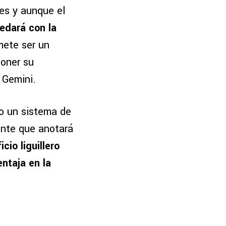
les y aunque el
edará con la
mete ser un
poner su
e Gemini.
do un sistema de
ente que anotará
cio liguillero
ntaja en la