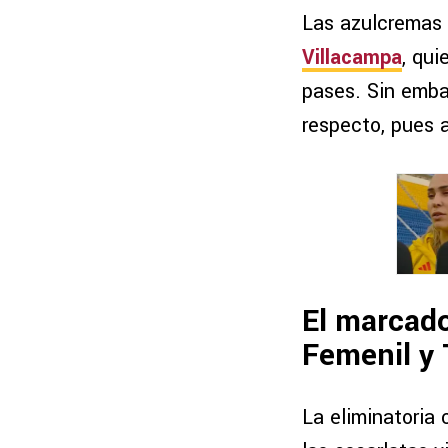
Las azulcremas 
Villacampa
, qui
pases. Sin embar
respecto, pues a
El marcado
Femenil y 
La eliminatoria 