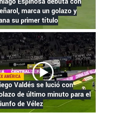
hiago Espinosa debuta con
eñarol, marca un golazo y
ana su primer título
EX AMÉRICA
iego Valdés se lució con
olazo de último minuto para el
riunfo de Vélez