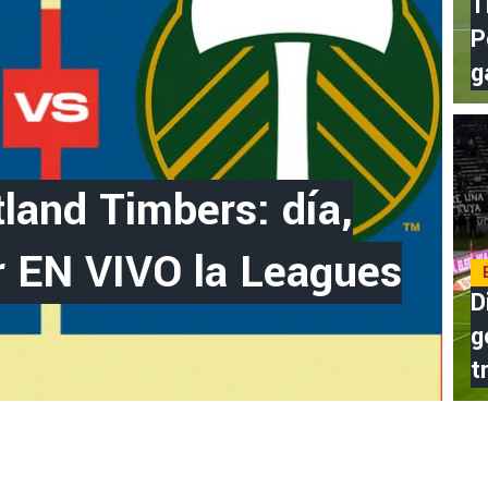
T
P
g
land Timbers: día,
r EN VIVO la Leagues
D
g
t