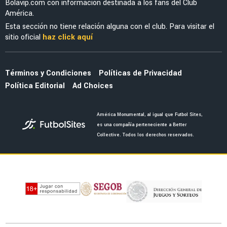
LEAGUES CUP 2026
Violante mandó mensaje a los clubes de la
MLS tras el triunfo ante San Diego FC