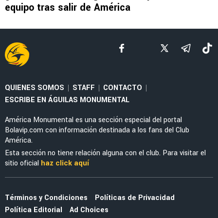
FEMENIL
Priscila da Silva firma doblete con América
Femenil y reacciona al Estadio Banorte