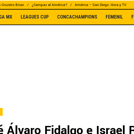
a Cruzeiro Brian
¿Campaz al América?
América – San Diego: Hora y TV
IGA MX
LEAGUES CUP
CONCACHAMPIONS
FEMENIL
F
 Álvaro Fidalgo e Israel