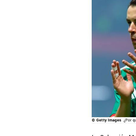
© Getty Images
¿Por q