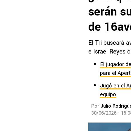
serán s
de 16av
El Tri buscará a
e Israel Reyes c
El jugador de
para el Aper
Jugó en el A
equipo
Por
Julio Rodrigu
30/06/2026 - 15: