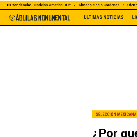
Es tendencia:
Noticias América HOY
Almada elogio Cárdenas
Ofert
ULTIMAS NOTICIAS
L
SELECCIÓN MEXICANA
¿Por qué