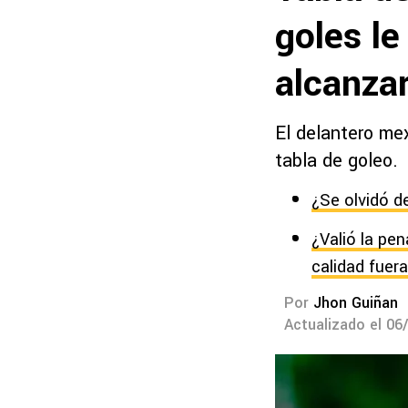
goles le
alcanza
El delantero mex
tabla de goleo.
¿Se olvidó d
¿Valió la pe
calidad fuer
Por
Jhon Guiñan
Actualizado el 06