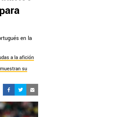
 para
ortugués en la
das a la afición
demuestran su