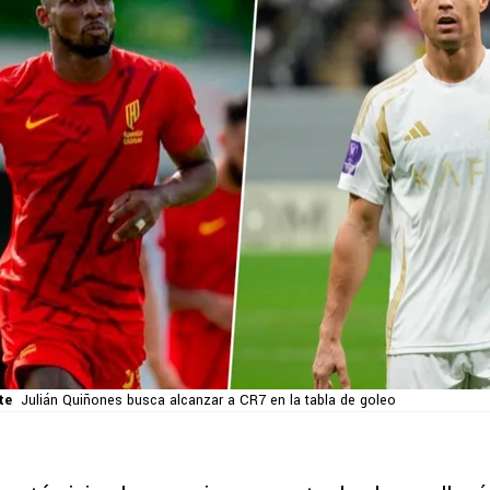
te
Julián Quiñones busca alcanzar a CR7 en la tabla de goleo