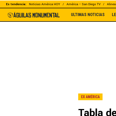
Es tendencia:
Noticias América HOY
América – San Diego TV
Alinea
ULTIMAS NOTICIAS
L
EX AMÉRICA
Tabla d