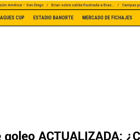
ción América – San Diego
Brian sobre salida frustrada a Bras...
Campaz pr
EAGUES CUP
ESTADIO BANORTE
MERCADO DE FICHAJES
e goleo ACTUALIZADA: ¿