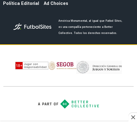
Pronóstico para Toluca vs América por la Liga
MX
PRONÓSTICO
América quiere mantener la buena racha