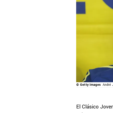
© Getty Images
André J
El Clásico Jove