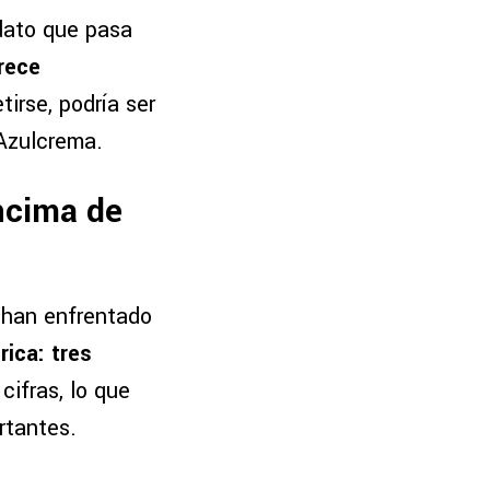
 dato que pasa
orece
irse, podría ser
 Azulcrema.
encima de
 han enfrentado
rica: tres
cifras, lo que
rtantes.