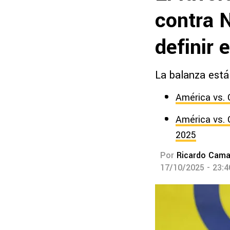
contra 
definir 
La balanza está 
América vs. 
América vs. 
2025
Por
Ricardo Cam
17/10/2025 - 23: