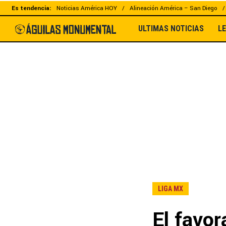
Es tendencia:
Noticias América HOY
Alineación América – San Diego
ULTIMAS NOTICIAS
L
LIGA MX
El favor