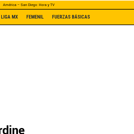
América – San Diego: Hora y TV
LIGA MX
FEMENIL
FUERZAS BÁSICAS
rdine