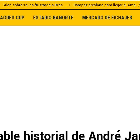
Brian sobre salida frustrada a Bras...
Campaz presiona para llegar al Ame
EAGUES CUP
ESTADIO BANORTE
MERCADO DE FICHAJES
able historial de André Ja