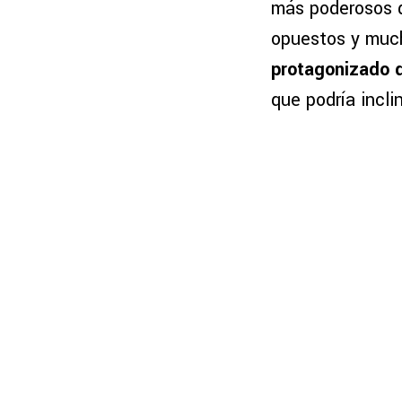
más poderosos d
opuestos y muc
protagonizado d
que podría incli