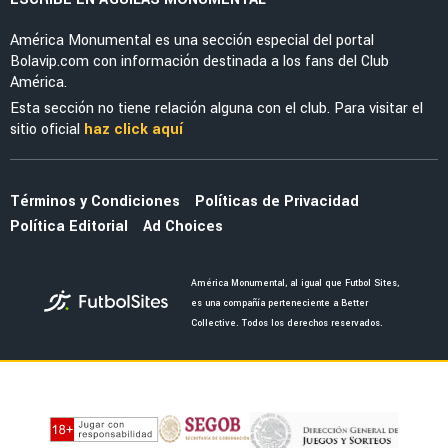
MERCADO
América buscará un cuarto refuerzo este
verano y ya se conoce en que posición