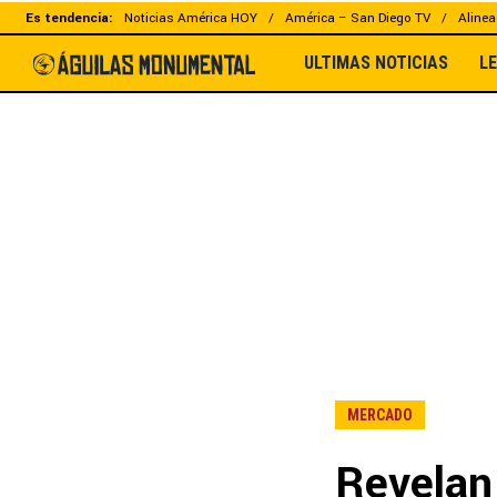
Es tendencia:
Noticias América HOY
América – San Diego TV
Alinea
ULTIMAS NOTICIAS
L
MERCADO
Revelan 