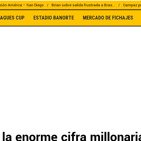
ción América – San Diego
Brian sobre salida frustrada a Bras...
Campaz pr
EAGUES CUP
ESTADIO BANORTE
MERCADO DE FICHAJES
la enorme cifra millonari