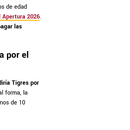
ños de edad
l Apertura 2026
.
pagar las
 por el
iría Tigres por
al forma, la
enos de 10