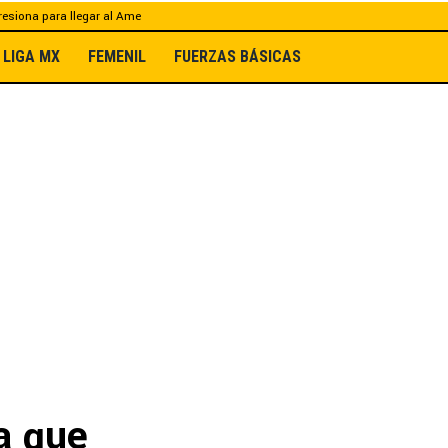
esiona para llegar al Ame
LIGA MX
FEMENIL
FUERZAS BÁSICAS
a que