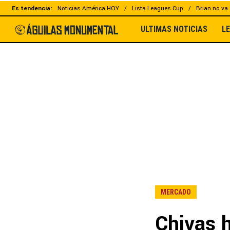
Es tendencia:
Noticias América HOY
Lista Leagues Cup
Brian no va 
ULTIMAS NOTICIAS
L
MERCADO
Chivas 