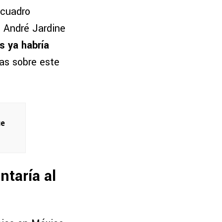
 cuadro
e André Jardine
as ya habría
las sobre este
ue
ntaría al