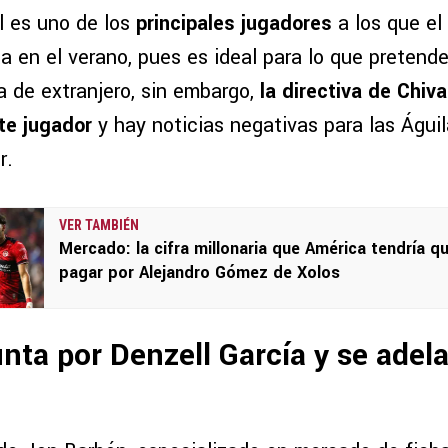
l es uno de los
principales jugadores
a los que el
a en el verano, pues es ideal para lo que pretend
a de extranjero, sin embargo,
la directiva de Chiv
te jugador
y hay noticias negativas para las Águi
r.
VER TAMBIÉN
Mercado: la cifra millonaria que América tendría q
pagar por Alejandro Gómez de Xolos
nta por Denzell García y se adela