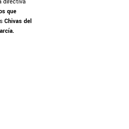
a directiva
os que
as
Chivas del
arcía.