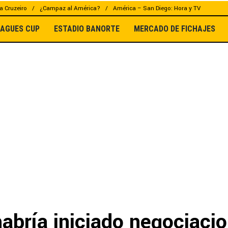
a Cruzeiro
¿Campaz al América?
América – San Diego: Hora y TV
EAGUES CUP
ESTADIO BANORTE
MERCADO DE FICHAJES
habría iniciado negociaci