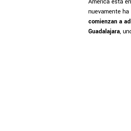
América está e
nuevamente ha d
comienzan a ad
Guadalajara
, un