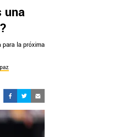
s una
a?
 para la próxima
mpaz