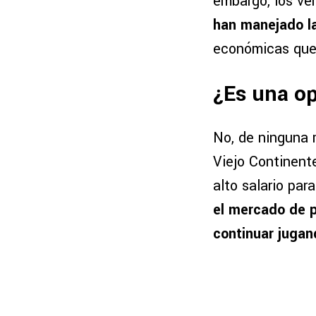
embargo, los ve
han manejado la
económicas que 
¿Es una op
No, de ninguna 
Viejo Continent
alto salario par
el mercado de p
continuar jugan