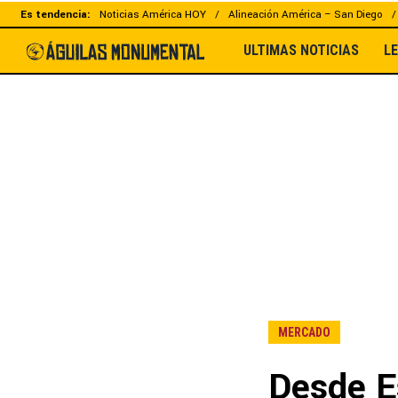
Es tendencia:
Noticias América HOY
Alineación América – San Diego
ULTIMAS NOTICIAS
L
MERCADO
Desde E