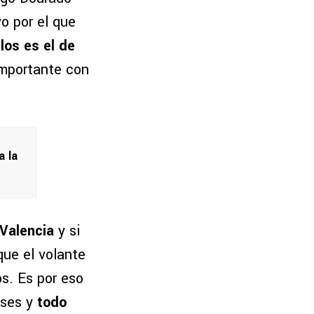
o por el que
los es el de
importante con
a la
Valencia
y si
que el volante
os. Es por eso
ases y
todo