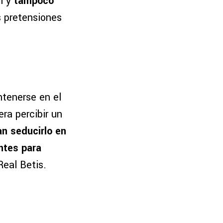
l y
tampoco
s pretensiones
ntenerse en el
ra percibir un
an seducirlo en
ntes para
Real Betis.