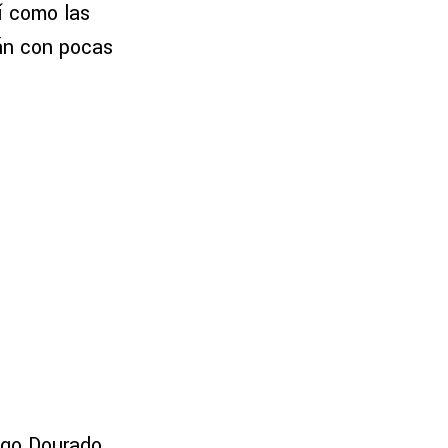
í como las
án con pocas
igo Dourado