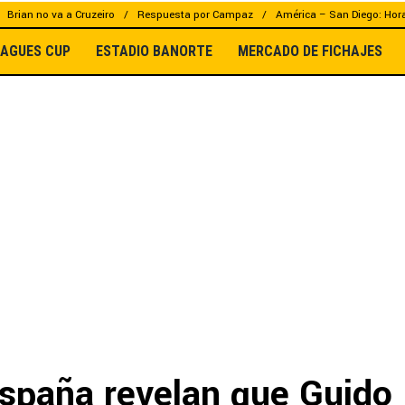
Brian no va a Cruzeiro
Respuesta por Campaz
América – San Diego: Hor
EAGUES CUP
ESTADIO BANORTE
MERCADO DE FICHAJES
spaña revelan que Guido