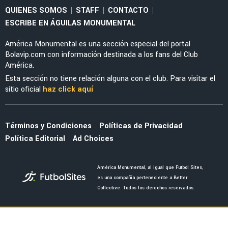
MERCADO
Jáminton Campaz guiña al América tras brillar
con Rosario Central: "Espero que..."