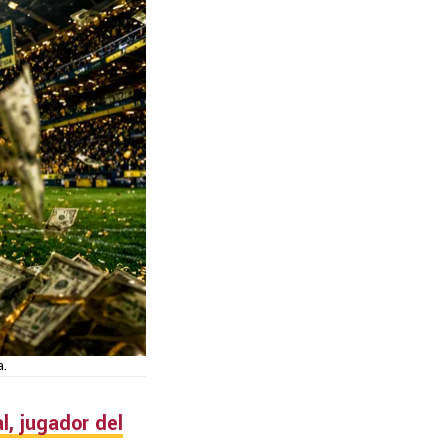
a.
l
, jugador del