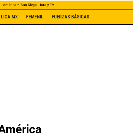
América – San Diego: Hora y TV
LIGA MX
FEMENIL
FUERZAS BÁSICAS
 América