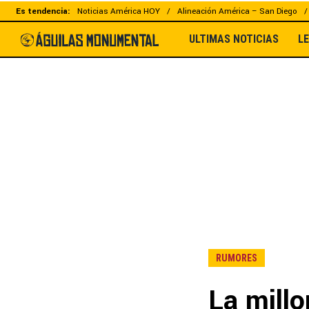
Es tendencia:
Noticias América HOY
Alineación América – San Diego
ULTIMAS NOTICIAS
L
RUMORES
La mill