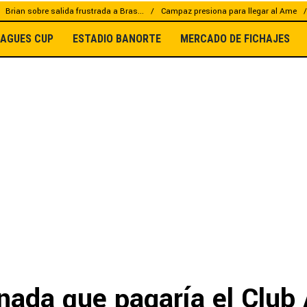
Brian sobre salida frustrada a Bras...
Campaz presiona para llegar al Ame
EAGUES CUP
ESTADIO BANORTE
MERCADO DE FICHAJES
onada que pagaría el Club