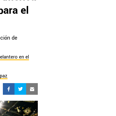
para el
pción de
elantero en el
mpaz