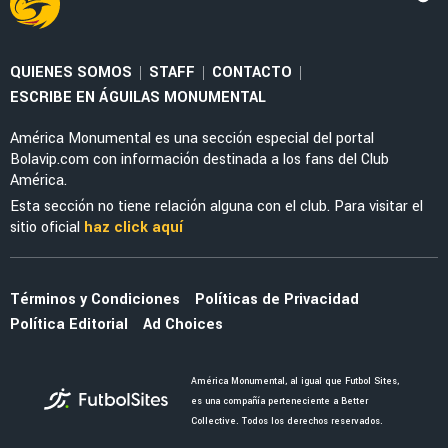
MERCADO
Los tres fichajes que Baños dejó escapar y
ahora irían al Cruz Azul