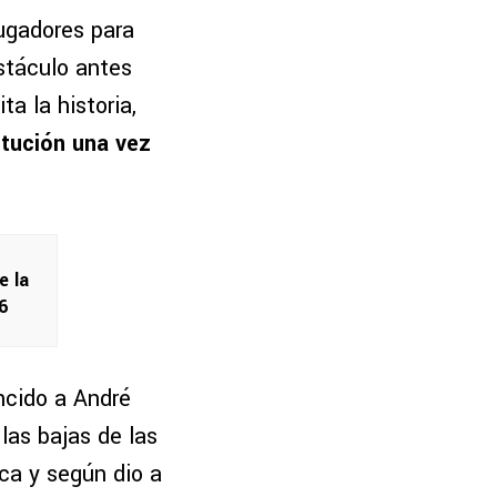
jugadores para
stáculo antes
ta la historia,
itución una vez
e la
6
ncido a André
las bajas de las
ica y según dio a