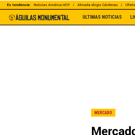
Es tendencia:
Noticias América HOY
Almada elogio Cárdenas
Ofert
ULTIMAS NOTICIAS
L
MERCADO
Mercado: