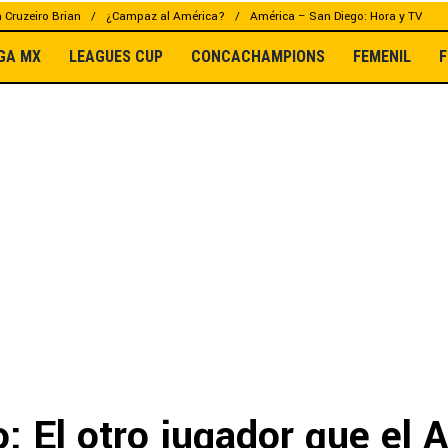
a Cruzeiro Brian
¿Campaz al América?
América – San Diego: Hora y TV
IGA MX
LEAGUES CUP
CONCACHAMPIONS
FEMENIL
F
 El otro jugador que el A