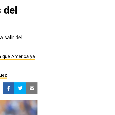
 del
 salir del
ra que América ya
guez