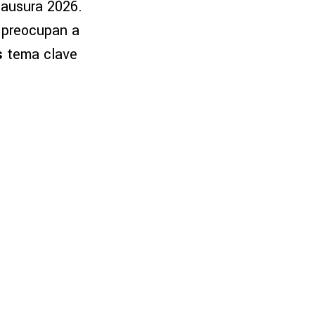
lausura 2026.
e preocupan a
es
tema clave