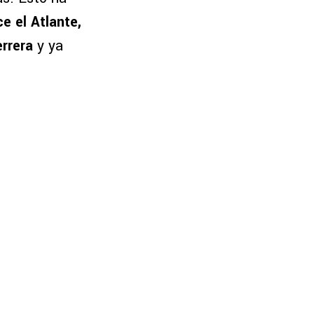
e el Atlante,
errera
y ya