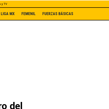
a y TV
LIGA MX
FEMENIL
FUERZAS BÁSICAS
ro del