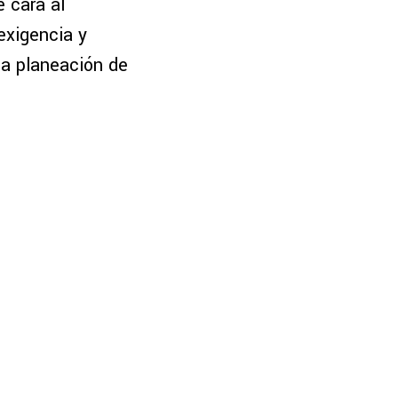
 cara al
exigencia y
la planeación de