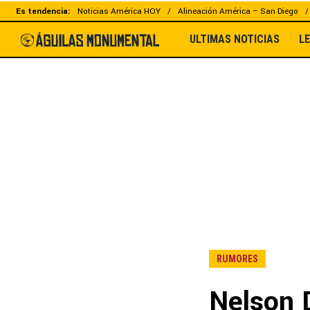
Es tendencia:
Noticias América HOY
Alineación América – San Diego
ULTIMAS NOTICIAS
L
RUMORES
Nelson D