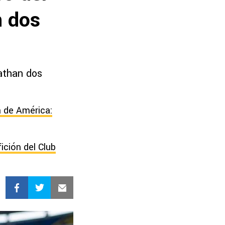
n dos
athan dos
a de América:
ción del Club