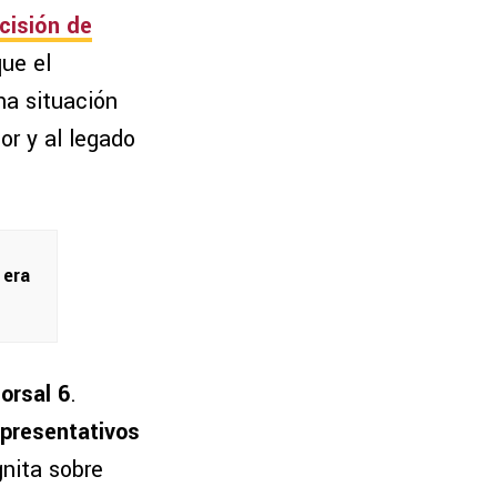
ecisión de
que el
na situación
or y al legado
 era
orsal 6
.
epresentativos
gnita sobre