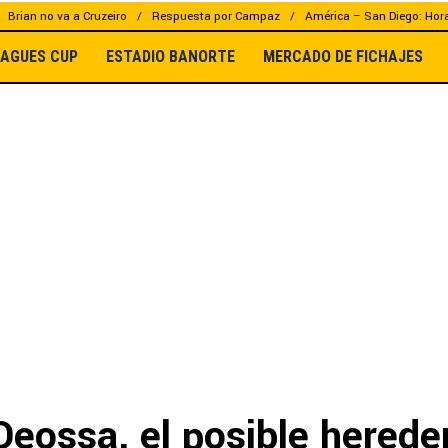
Brian no va a Cruzeiro
Respuesta por Campaz
América – San Diego: Hor
EAGUES CUP
ESTADIO BANORTE
MERCADO DE FICHAJES
eossa, el posible herede