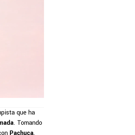
pista que ha
lmada
. Tomando
 con
Pachuca
,