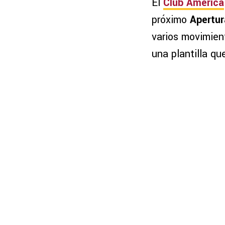
El
Club América
próximo
Apertur
varios movimient
una plantilla qu