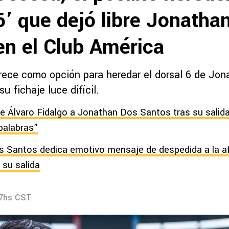
6’ que dejó libre Jonatha
en el Club América
rece como opción para heredar el dorsal 6 de Jon
u fichaje luce difícil.
e Álvaro Fidalgo a Jonathan Dos Santos tras su salid
palabras”
 Santos dedica emotivo mensaje de despedida a la afi
 su salida
07hs CST