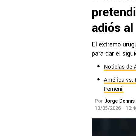
pretendi
adiós a
El extremo urug
para dar el sigu
Noticias de 
América vs. 
Femenil
Por
Jorge Dennis
13/05/2026 - 10: