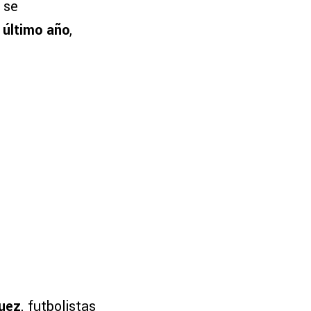
 se
 último año
,
guez
, futbolistas