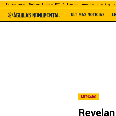
Es tendencia:
Noticias América HOY
Alineación América – San Diego
ULTIMAS NOTICIAS
L
MERCADO
Revelan