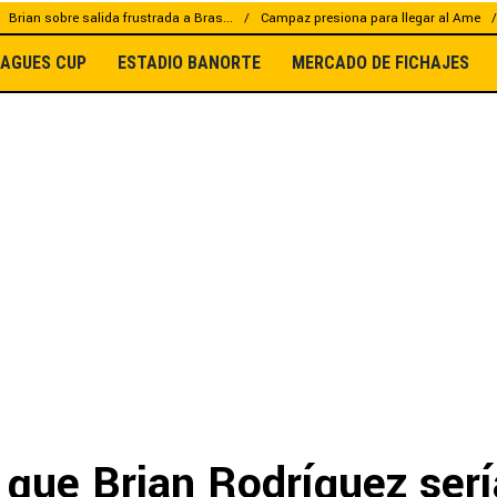
Brian sobre salida frustrada a Bras...
Campaz presiona para llegar al Ame
EAGUES CUP
ESTADIO BANORTE
MERCADO DE FICHAJES
 que Brian Rodríguez serí