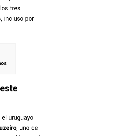
los tres
s
, incluso por
ños
 este
, el uruguayo
ruzeiro
, uno de