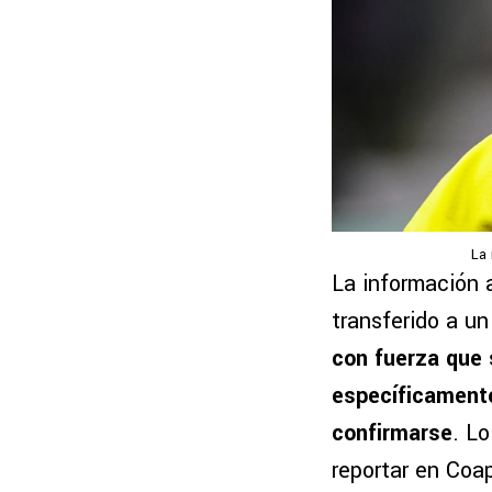
La 
La información 
transferido a u
con fuerza que s
específicamente
confirmarse
. L
reportar en Coap