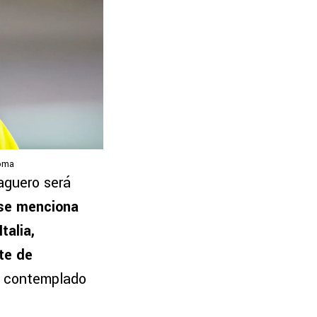
Roma
aguero será
se menciona
talia,
te de
ne contemplado