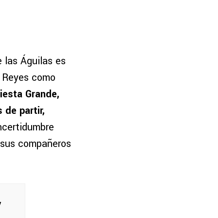
 las Águilas es
de Reyes como
Fiesta Grande,
 de partir,
incertidumbre
n sus compañeros
y