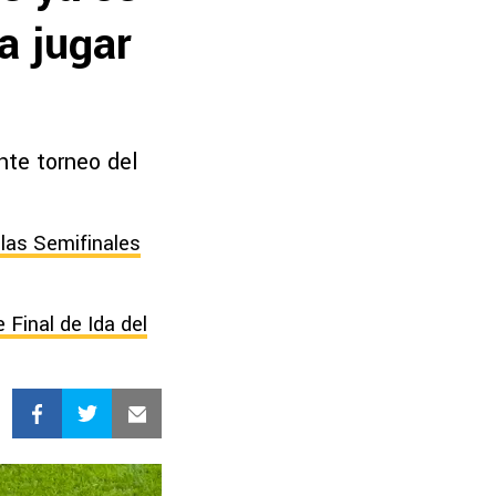
 a jugar
nte torneo del
 las Semifinales
Final de Ida del