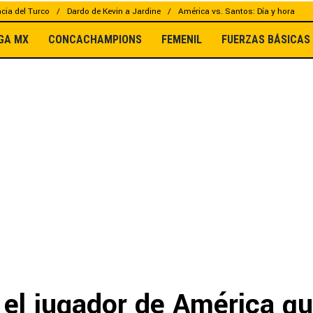
cia del Turco
Dardo de Kevin a Jardine
América vs. Santos: Día y hora
IGA MX
CONCACHAMPIONS
FEMENIL
FUERZAS BÁSICAS
a el jugador de América q