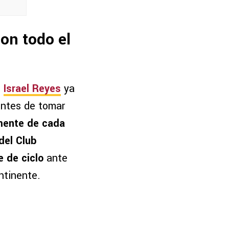
on todo el
,
Israel Reyes
ya
antes de tomar
mente de cada
del Club
e de ciclo
ante
ntinente.