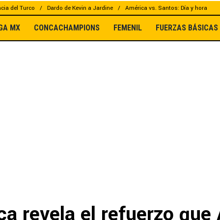
cia del Turco
Dardo de Kevin a Jardine
América vs. Santos: Día y hora
IGA MX
CONCACHAMPIONS
FEMENIL
FUERZAS BÁSICAS
a revela el refuerzo que