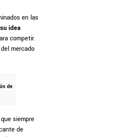
minados en las
su idea
ara competir.
 del mercado
ión de
s que siempre
acante de