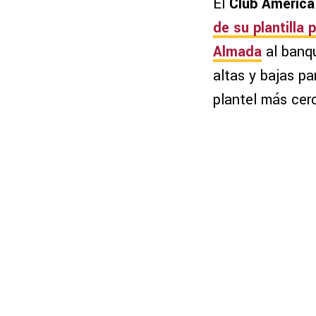
El
Club América
de su plantilla 
Almada
al banqu
altas y bajas p
plantel más cerc