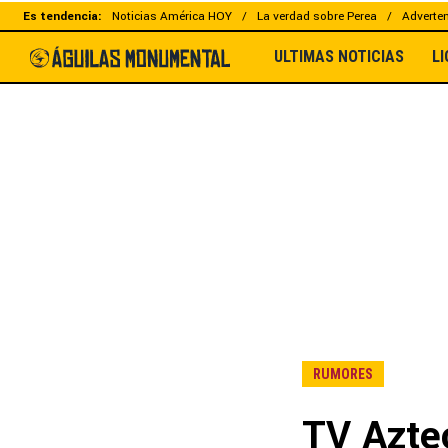
Es tendencia:
Noticias América HOY
La verdad sobre Perea
Adverten
ULTIMAS NOTICIAS
L
RUMORES
TV Aztec