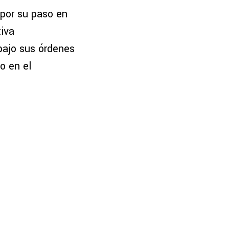
por su paso en
tiva
bajo sus órdenes
o en el