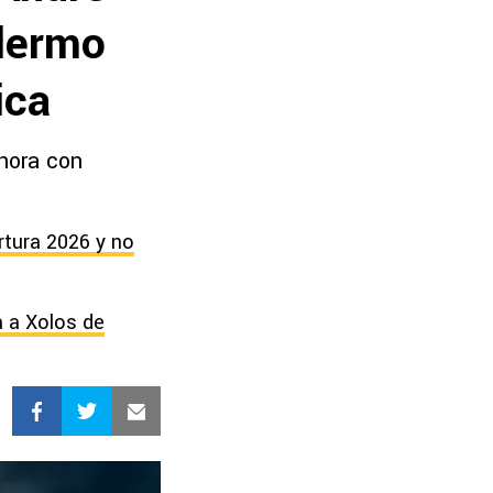
llermo
ica
hora con
rtura 2026 y no
a a Xolos de