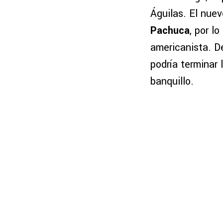
Águilas. El nue
Pachuca
, por l
americanista. D
podría terminar 
banquillo.