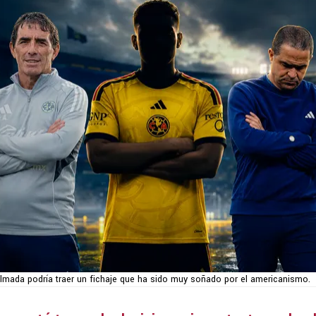
lmada podría traer un fichaje que ha sido muy soñado por el americanismo.