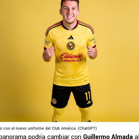
ssi con el nuevo uniforme del Club América. (ChatGPT)
 panorama podría cambiar con
Guillermo Almada
al