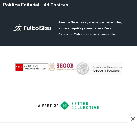
MERCADO
Jáminton Campaz guiña al América tras brillar
con Rosario Central: "Espero que..."