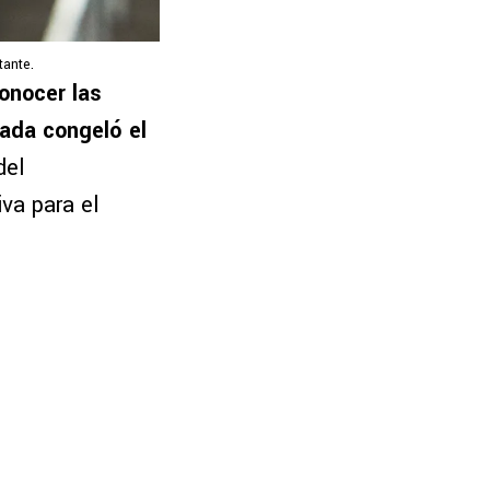
tante.
onocer las
jada congeló el
del
iva para el