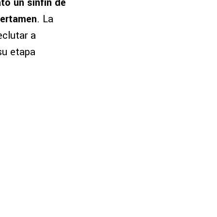
ó un sinfín de
certamen
. La
eclutar a
 su etapa