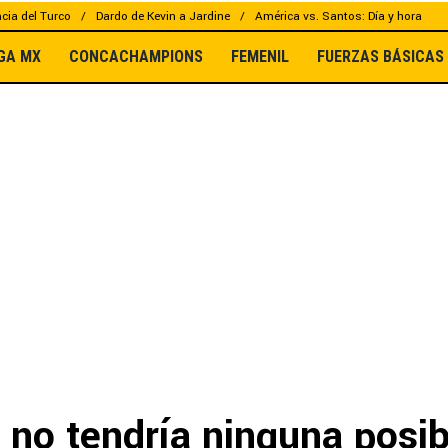
cia del Turco
Dardo de Kevin a Jardine
América vs. Santos: Día y hora
IGA MX
CONCACHAMPIONS
FEMENIL
FUERZAS BÁSICAS
no tendría ninguna posib