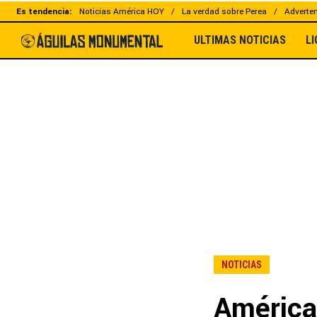
Es tendencia:
Noticias América HOY
La verdad sobre Perea
Adverten
ULTIMAS NOTICIAS
L
NOTICIAS
América 