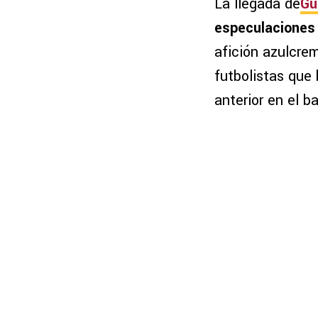
La llegada de
Gu
especulaciones 
afición azulcrem
futbolistas que 
anterior en el b