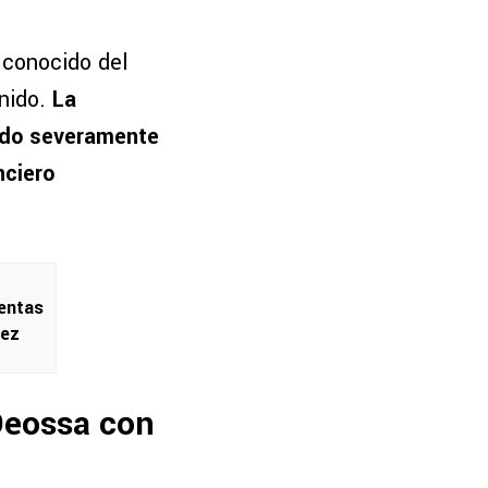
 conocido del
 nido.
La
ado severamente
nciero
ventas
uez
 Deossa con