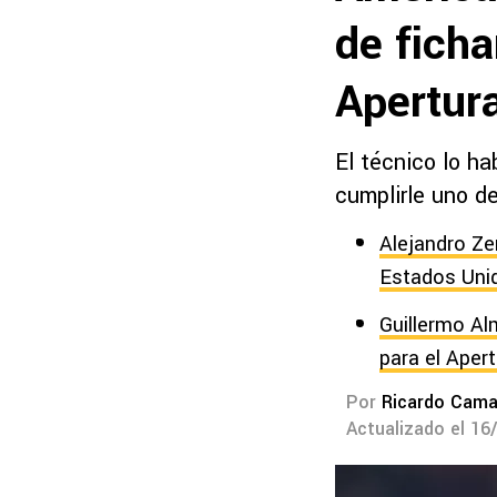
de ficha
Apertur
El técnico lo ha
cumplirle uno d
Alejandro Ze
Estados Uni
Guillermo Al
para el Aper
Por
Ricardo Cam
Actualizado el 16