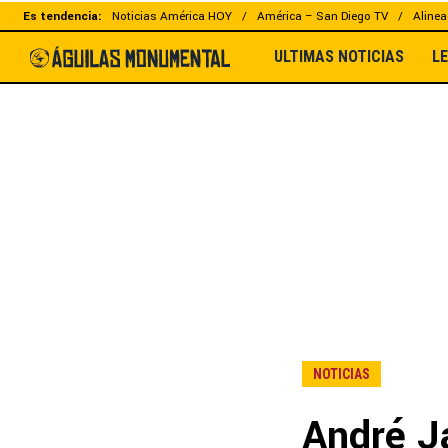
Es tendencia:
Noticias América HOY
América – San Diego TV
Alinea
ULTIMAS NOTICIAS
L
NOTICIAS
André Ja