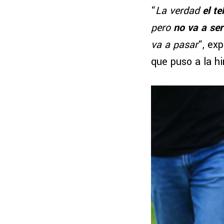
“
La verdad
el t
pero
no va a se
va a pasar
“, ex
que puso a la h