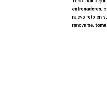
Todo indica qu
entrenadores
, 
nuevo reto en s
renovarse,
toma