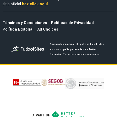
Raúl Jiménez tuvo un increíble recibimiento en
su primer partido con Wolverhampton en casa
LEAGUES CUP 2026
América vs. Portland Timbers: dónde ver EN