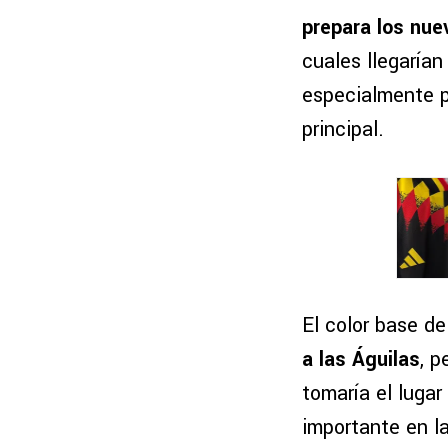
prepara los nue
cuales llegaría
especialmente p
principal.
El color base de
a las Águilas
, p
tomaría el lugar
importante en l