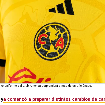
evo uniforme del Club América sorprenderá a más de un aficiónado.
y
a comenzó a preparar distintos cambios de car