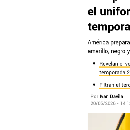
el unifo
tempor
América prepara
amarillo, negro 
Revelan el v
temporada 2
Filtran el t
Por
Ivan Davila
20/05/2026 - 14: