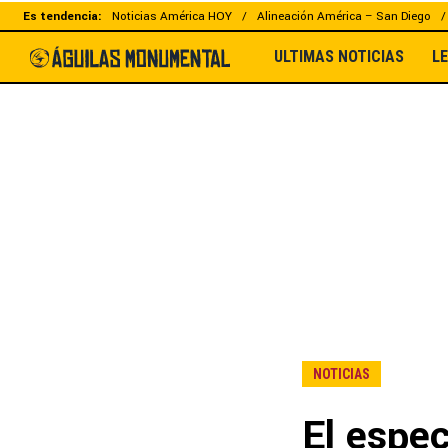
Es tendencia:
Noticias América HOY
Alineación América – San Diego
ULTIMAS NOTICIAS
L
NOTICIAS
El espe