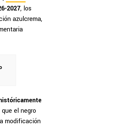
26-2027
, los
ción azulcrema,
mentaria
o
 históricamente
a que el negro
na modificación