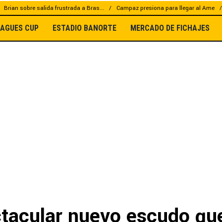
Brian sobre salida frustrada a Bras...
Campaz presiona para llegar al Ame
EAGUES CUP
ESTADIO BANORTE
MERCADO DE FICHAJES
ctacular nuevo escudo qu