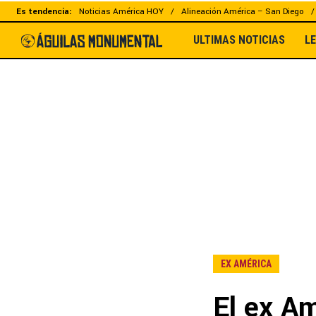
Es tendencia:
Noticias América HOY
Alineación América – San Diego
ULTIMAS NOTICIAS
L
EX AMÉRICA
El ex A