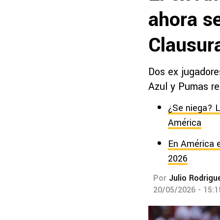
ahora s
Clausur
Dos ex jugadore
Azul y Pumas r
¿Se niega? L
América
En América e
2026
Por
Julio Rodrigu
20/05/2026 - 15: