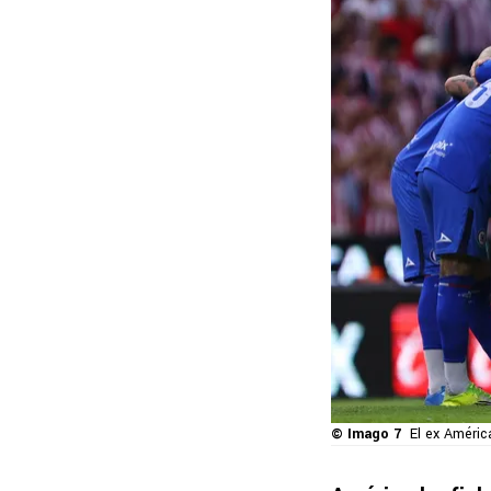
© Imago 7
El ex Améric