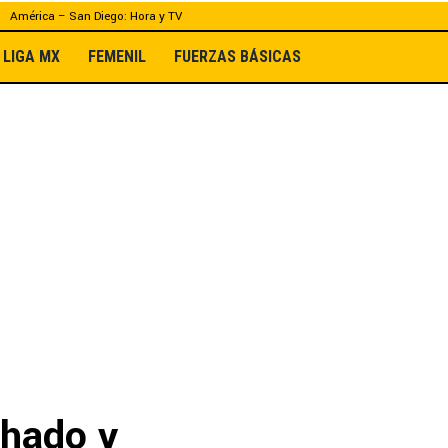
América – San Diego: Hora y TV
LIGA MX
FEMENIL
FUERZAS BÁSICAS
chado y