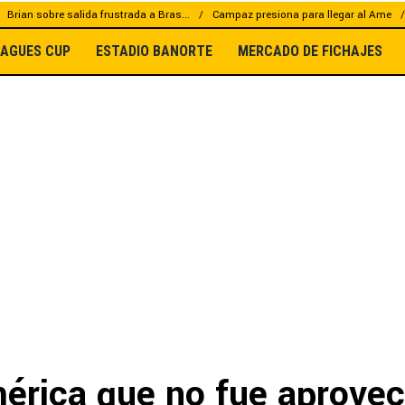
Brian sobre salida frustrada a Bras...
Campaz presiona para llegar al Ame
EAGUES CUP
ESTADIO BANORTE
MERCADO DE FICHAJES
mérica que no fue aprove