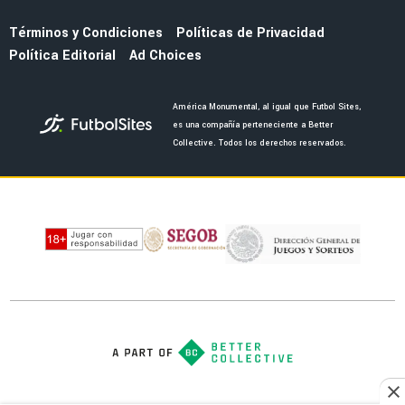
Almada con el refuerzo Óscar Perea
NOTICIAS
La fecha en la que saldrán los uniformes del
América por el 110 aniversario