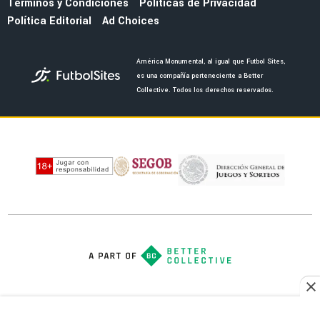
EX AMÉRICA
Thiago Espinosa debuta con Peñarol, marca
un golazo y gana su primer título