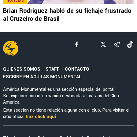
FUERZAS BÁSICAS
DT de América Sub-21 adelantó a la nueva
joya de las Águilas en categorías inferiores