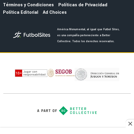
MERCADO
Jáminton Campaz guiña al América tras brillar
con Rosario Central: "Espero que..."