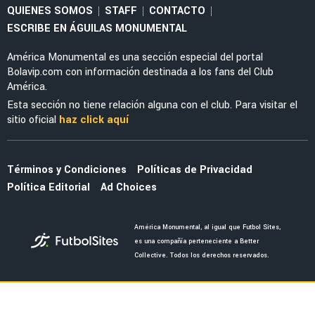
MERCADO
El fichaje de Jáminton Campaz al América no
avanza y podría caerse de último momento