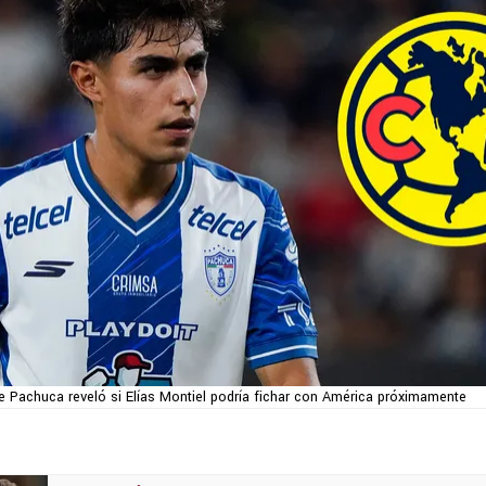
e Pachuca reveló si Elías Montiel podría fichar con América próximamente