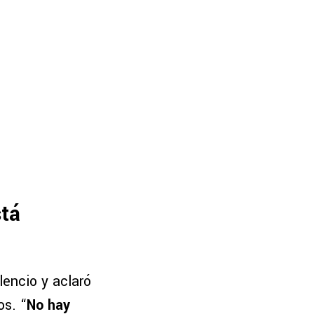
stá
lencio y aclaró
os. “
No hay