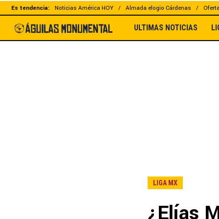
Es tendencia:
Noticias América HOY
Almada elogio Cárdenas
Ofert
ULTIMAS NOTICIAS
L
LIGA MX
¿Elías 