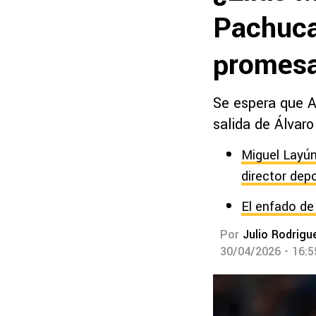
Pachuca 
promesa
Se espera que A
salida de Álvaro
Miguel Layún
director depo
El enfado de
Por
Julio Rodrigu
30/04/2026 - 16: