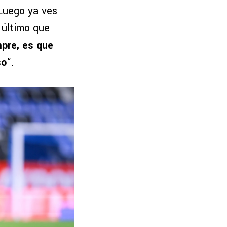
 Luego ya ves
 último que
pre, es que
so
“.