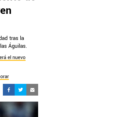
ven
ad tras la
las Águilas.
erá el nuevo
orar