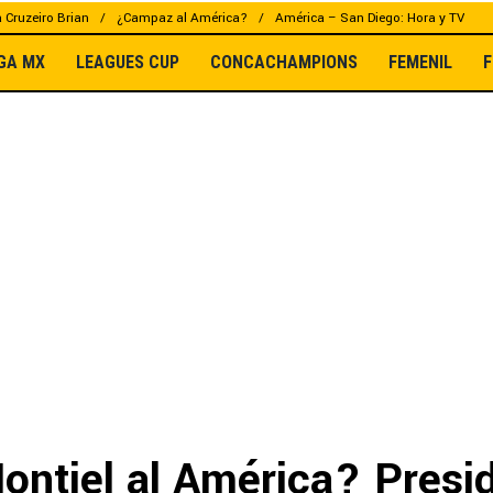
a Cruzeiro Brian
¿Campaz al América?
América – San Diego: Hora y TV
IGA MX
LEAGUES CUP
CONCACHAMPIONS
FEMENIL
F
Montiel al América? Presi