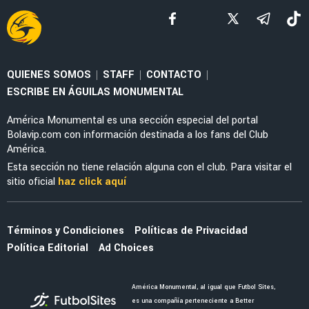
MERCADO
Los tres fichajes que Baños dejó escapar y
ahora irían al Cruz Azul