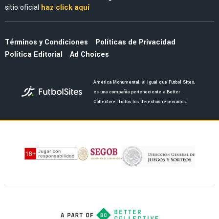
MERCADO
Jáminton Campaz guiña al América tras brillar
con Rosario Central: "Espero que..."