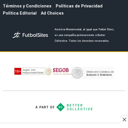
FUERZAS BÁSICAS
DT de América Sub-21 adelantó a la nueva
joya de las Águilas en categorías inferiores