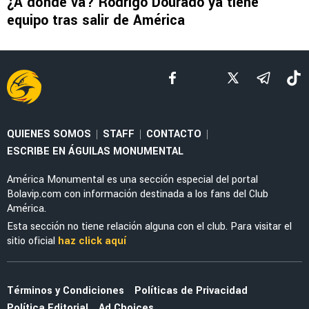
FEMENIL
Priscila da Silva firma doblete con América
Femenil y reacciona al Estadio Banorte