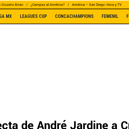
a Cruzeiro Brian
¿Campaz al América?
América – San Diego: Hora y TV
IGA MX
LEAGUES CUP
CONCACHAMPIONS
FEMENIL
F
ecta de André Jardine a C