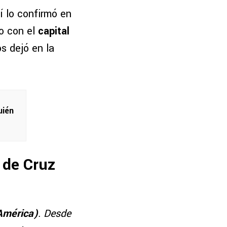
í lo confirmó en
ro con el
capital
s dejó en la
uién
 de Cruz
 América)
. Desde