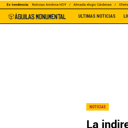
Es tendencia:
Noticias América HOY
Almada elogio Cárdenas
Ofert
ULTIMAS NOTICIAS
L
NOTICIAS
La indir