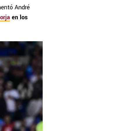
mentó André
orja
en los