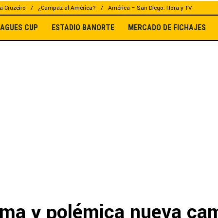
a Cruzeiro
¿Campaz al América?
América – San Diego: Hora y TV
EAGUES CUP
ESTADIO BANORTE
MERCADO DE FICHAJES
sima y polémica nueva ca