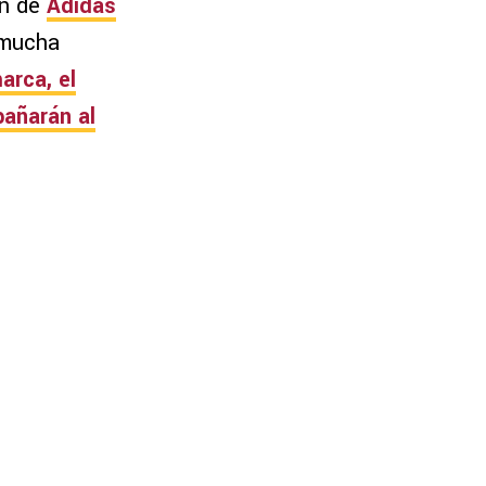
ón de
Adidas
 mucha
rca, el
añarán al