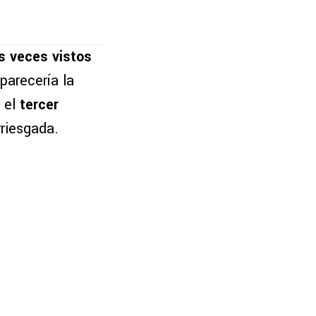
s veces vistos
parecería la
a el
tercer
rriesgada.