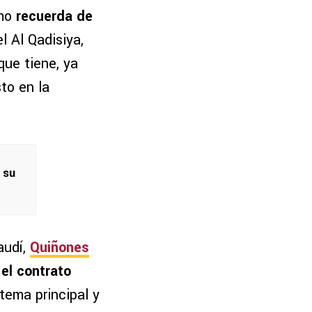
smo
recuerda de
l Al Qadisiya,
que tiene, ya
to en la
 su
audí,
Quiñones
el contrato
tema principal y