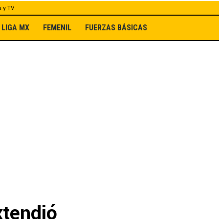
a y TV
LIGA MX
FEMENIL
FUERZAS BÁSICAS
xtendió