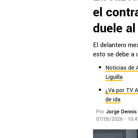
el contr
duele a
El delantero me
esto se debe a 
Noticias de 
Liguilla
¿Va por TV A
de ida
Por
Jorge Dennis
07/05/2026 - 10: