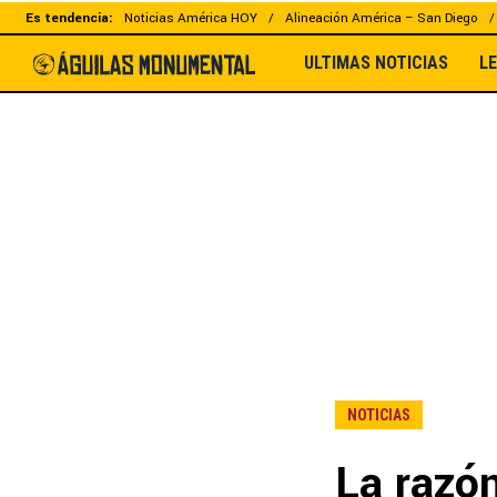
Es tendencia:
Noticias América HOY
Alineación América – San Diego
ULTIMAS NOTICIAS
L
NOTICIAS
La razón