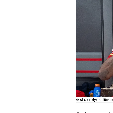
© Al Qadisiya
Quiñones