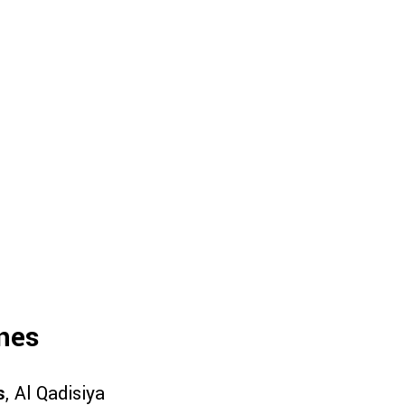
ones
s
, Al Qadisiya