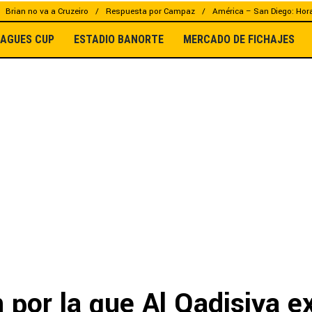
Brian no va a Cruzeiro
Respuesta por Campaz
América – San Diego: Hor
EAGUES CUP
ESTADIO BANORTE
MERCADO DE FICHAJES
 por la que Al Qadisiya e