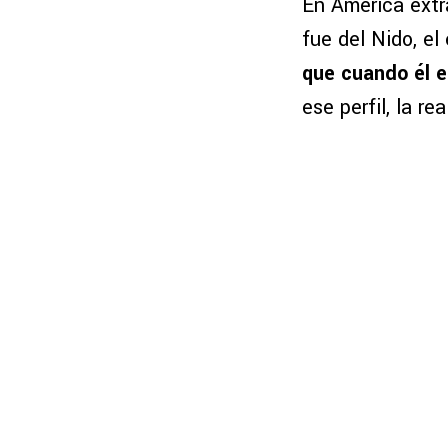
En América ext
fue del Nido, el
que cuando él 
ese perfil, la r